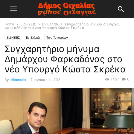
Home
ΕΙΔΗΣΕΙΣ
Εν Ελλάδι
Συγχαρητήριο μήνυμα Δημάρχου
Φαρκαδόνας στο νέο Υπουργό Κώστα Σκρέκα
ΕΙΔΗΣΕΙΣ
Εν Ελλάδι
Των Τρικκαίων
Συγχαρητήριο μήνυμα
Δημάρχου Φαρκαδόνας στο
νέο Υπουργό Κώστα Σκρέκα
1457
0
By
dimosoix
-
7 Ιανουαρίου 2021