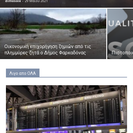
dimosoix
-
29 Μαΐου 2021
Οικονομική επιχορήγηση ζημιών από τις
πλημμύρες ζητά ο Δήμος Φαρκαδόνας
Πιστοποι
Λιγο απο ΟΛΑ