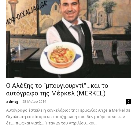
Ο Αλέξης το “μπουγιουρντί”…και το
αυτόγραφο της Μέρκελ (MERKEL)
admsg
-
28 Μαΐου 2014
0
Αυτόγραφο έστειλε η καγκελάριος της Γερμανίας Angela Merkel σε
Οιχαλιώτη εστιάτορα ως αποζημίωση που δεν μπόρεσε να των
δει....πως και γιατί;.....Ήταν 29 του Απριλίου...και...