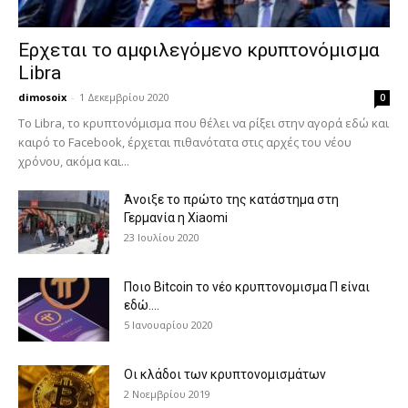
Ερχεται το αμφιλεγόμενο κρυπτονόμισμα
Libra
dimosoix
-
1 Δεκεμβρίου 2020
0
Το Libra, το κρυπτονόμισμα που θέλει να ρίξει στην αγορά εδώ και
καιρό το Facebook, έρχεται πιθανότατα στις αρχές του νέου
χρόνου, ακόμα και...
Άνοιξε το πρώτο της κατάστημα στη
Γερμανία η Xiaomi
23 Ιουλίου 2020
Ποιο Bitcoin το νέο κρυπτονομισμα Π είναι
εδώ….
5 Ιανουαρίου 2020
Οι κλάδοι των κρυπτονομισμάτων
2 Νοεμβρίου 2019