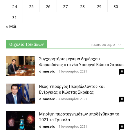
24
25
26
27
28
29
30
31
« Μάι
Οιχαλία Τρικάλων
περισσότερο
Συγχαρητήριο μήνυμα Δημάρχου
Φαρκαδόνας στο νέο Υπουργό Κώστα Σκρέκα
dimosoix
-
7 Ιανουαρίου 2021
0
Νέος Υπουργός Περιβάλλοντος και
Ενέργειας ο Κώστας Σκρέκας
dimosoix
-
4 Ιανουαρίου 2021
0
Με ρίψη πυροτεχνημάτων υποδέχθηκαν το
2021 τα Τρίκαλα
dimosoix
-
1 Ιανουαρίου 2021
0