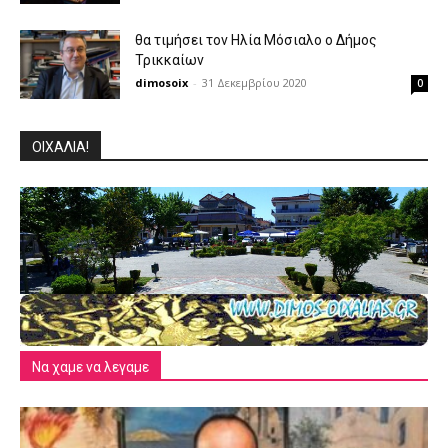
θα τιμήσει τον Ηλία Μόσιαλο ο Δήμος
Τρικκαίων
dimosoix
-
31 Δεκεμβρίου 2020
0
ΟΙΧΑΛΙΑ!
Να χαμε να λεγαμε