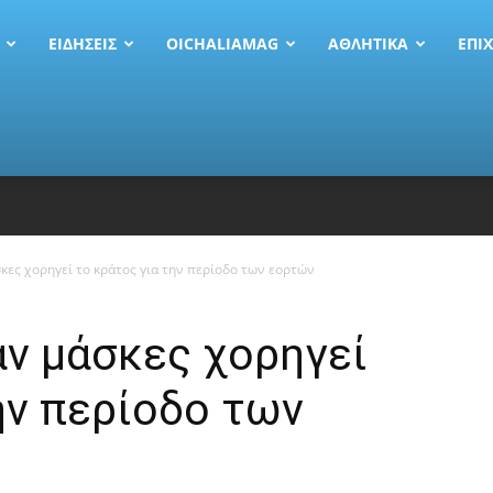
ΕΙΔΗΣΕΙΣ
OICHALIAMAG
ΑΘΛΗΤΙΚΆ
EΠΙ
κες χορηγεί το κράτος για την περίοδο των εορτών
ας
άν μάσκες χορηγεί
ην περίοδο των