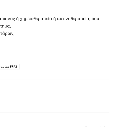
αρκίνος ή χημειοθεραπεία ή ακτινοθεραπεία, που
στημα,
ττάρων,
ασίας FFP2