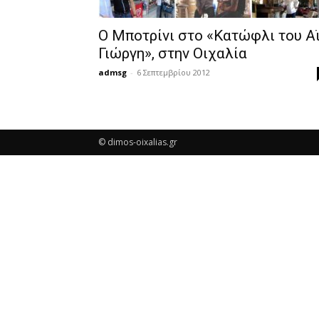
Ο Μποτρίνι στο «Κατώφλι του Α
Γιώργη», στην Οιχαλία
admsg
-
6 Σεπτεμβρίου 2012
© dimos-oixalias.gr