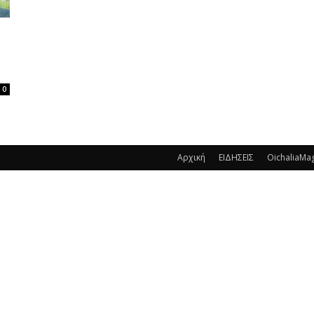
0
Αρχική
ΕΙΔΗΣΕΙΣ
OichaliaMa