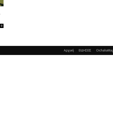
ι
0
Αρχική
ΕΙΔΗΣΕΙΣ
OichaliaMa