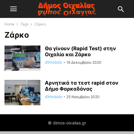
Home
Tags
Ζάρκο
Ζάρκο
Θα γίνουν (Rapid Test) στην
Οιχαλία και Ζάρκο
dimosoix
-
16 Δεκεμβρίου 2020
Αρνητικά τα τεστ rapid στον
Δήμο Φαρκαδόνας
dimosoix
-
25 Νοεμβρίου 2020
© dimos-oixalias.gr