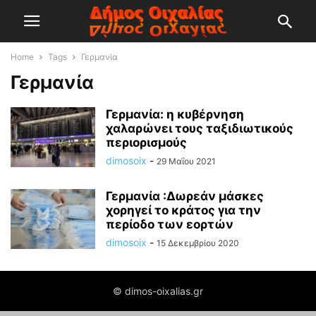
Home
Tags
Γερμανία
Γερμανία
Γερμανία: η κυβέρνηση
χαλαρώνει τους ταξιδιωτικούς
περιορισμούς
dimosoix
-
29 Μαΐου 2021
Γερμανία :Δωρεάν μάσκες
χορηγεί το κράτος για την
περίοδο των εορτών
dimosoix
-
15 Δεκεμβρίου 2020
© dimos-oixalias.gr