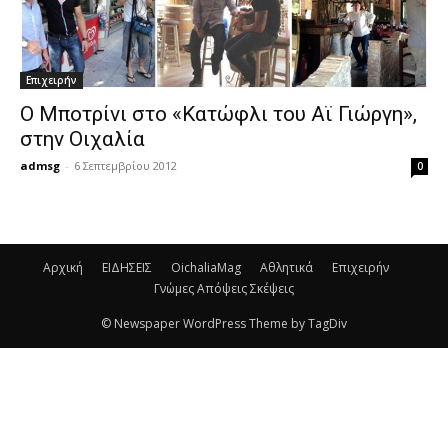
Eπιχειρήν
Ο Μποτρίνι στο «Κατώφλι του Αϊ Γιώργη»,
στην Οιχαλία
admsg
-
6 Σεπτεμβρίου 2012
0
Αρχική
ΕΙΔΗΣΕΙΣ
OichaliaMag
Αθλητικά
Eπιχειρήν
Γνώμες Απόψεις Σκέψεις
© Newspaper WordPress Theme by TagDiv