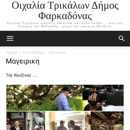
Οιχαλία Τρικάλων Δήμος
Φαρκαδόνας
Οιχαλία Τρικάλων ειδήσεις αθλητικά και άλλα πολλά ....από την
Οιχαλία την Θεσσαλία ..μέχρι την μακρινή Ωκεάνια
Αρχική
OichaliaMag
Μαγειρικη
Μαγειρικη
Της Κουζίνας ….