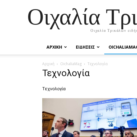
Οιχαλία Τρ
Οιχαλία Τρικάλων ειδήσ
ΑΡΧΙΚΉ
ΕΙΔΗΣΕΙΣ
OICHALIAMA
Αρχική
OichaliaMag
Τεχνολογία
Τεχνολογία
Τεχνολογία