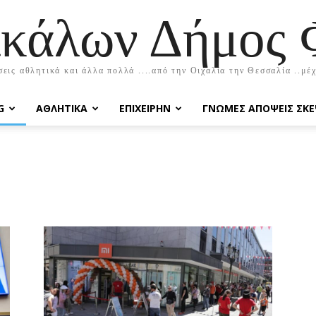
ικάλων Δήμος
εις αθλητικά και άλλα πολλά ....από την Οιχαλία την Θεσσαλία ..μέ
G
ΑΘΛΗΤΙΚΆ
EΠΙΧΕΙΡΉΝ
ΓΝΏΜΕΣ ΑΠΌΨΕΙΣ ΣΚΈ