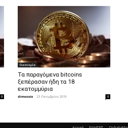
Οικονομία
Τα παραγόμενα bitcoins
ξεπέρασαν ήδη τα 18
εκατομμύρια
dimosoix
-
23 Οκτωβρίου 2019
0
0
Αρχική
ΕΙΔΗΣΕΙΣ
OichaliaMa