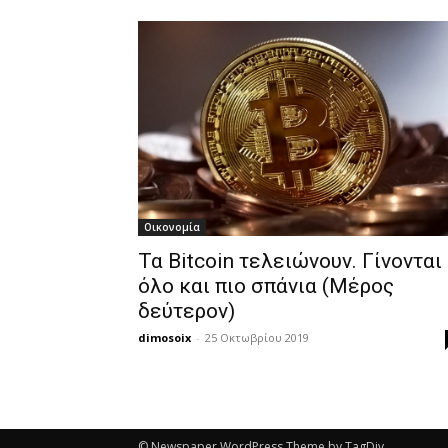
Οικονομία
Τα Bitcoin τελειώνουν. Γίνονται
όλο και πιο σπάνια (Μέρος
δεύτερον)
dimosoix
-
25 Οκτωβρίου 2019
© Newspaper WordPress Theme by TagDiv