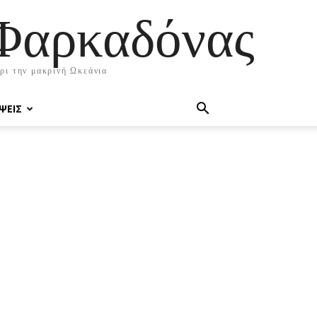
 Φαρκαδόνας
χρι την μακρινή Ωκεάνια
ΨΕΙΣ