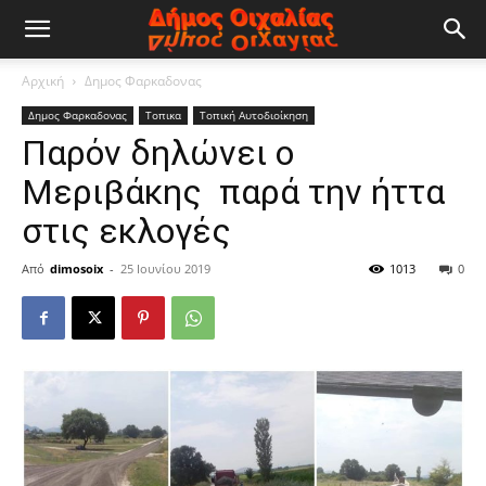
Οιχαλία
Αρχική
Δημος Φαρκαδονας
Δημος Φαρκαδονας
Τοπικα
Τοπική Αυτοδιοίκηση
Τρικάλων
Παρόν δηλώνει ο
Μεριβάκης παρά την ήττα
Δήμος
στις εκλογές
Από
dimosoix
-
25 Ιουνίου 2019
1013
0
Φαρκαδόνας