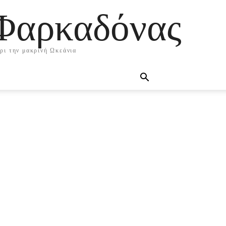
 Φαρκαδόνας
χρι την μακρινή Ωκεάνια