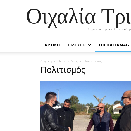
Οιχαλία Τρ
Οιχαλία Τρικάλων ειδήσ
ΑΡΧΙΚΉ
ΕΙΔΗΣΕΙΣ
OICHALIAMAG
Αρχική
OichaliaMag
Πολιτισμός
Πολιτισμός