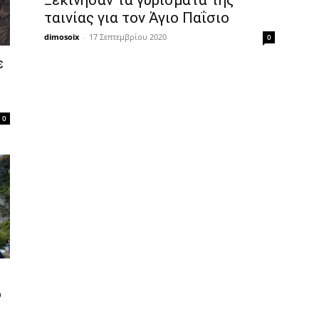
ταινίας για τον Άγιο Παΐσιο
dimosoix
-
17 Σεπτεμβρίου 2020
0
ε
0
ο