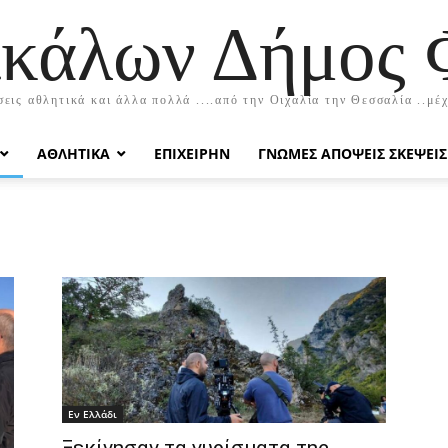
ικάλων Δήμος
εις αθλητικά και άλλα πολλά ....από την Οιχαλία την Θεσσαλία ..μέ
ΑΘΛΗΤΙΚΆ
EΠΙΧΕΙΡΉΝ
ΓΝΏΜΕΣ ΑΠΌΨΕΙΣ ΣΚΈΨΕΙΣ
Εν Ελλάδι
Ξεκίνησαν τα γυρίσματα της